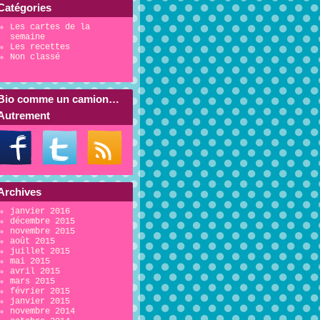
Catégories
Les cartes de la
semaine
Les recettes
Non classé
Bio comme un camion…
Autrement
Archives
janvier 2016
décembre 2015
novembre 2015
août 2015
juillet 2015
mai 2015
avril 2015
mars 2015
février 2015
janvier 2015
novembre 2014