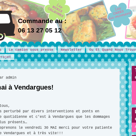
Commande au :
06 13 27 05 12
s
Le camion sous presse
Newsletter
Ou Et Quand Nous Trouv
Projet
par
admin
mai à Vendargues!
tous,
s perturbé par divers interventions et ponts en
e quotidienne et c’est à Vendargues que les dommages
lus présents…
eprenons le vendredi 30 MAI merci pour votre patiente
e Vendargues et à très vite!!!