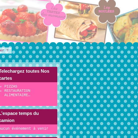
er ?
Telechargez toutes Nos
cartes
PIZZAS
RESTAURATION
ALIMENTAIRE…
L’espace temps du
camion
Aucun événement à venir